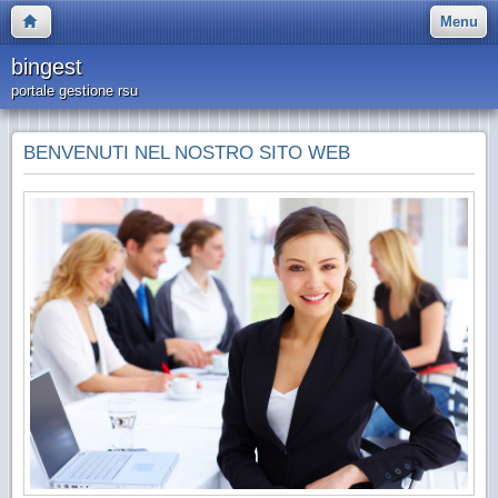
Menu
bingest
portale gestione rsu
BENVENUTI NEL NOSTRO SITO WEB